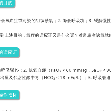
的目的
纠正低氧血症或可疑的组织缺氧；
2. 降低呼吸功；
3. 缓解
达到上述目的，氧疗的适应证又是什么呢？难道患者缺氧就
的适应证
心跳呼吸骤停；
2. 低氧血症（PaO
< 60 mmHg，SaO
< 
2
2
出量及代谢性酸中毒（HCO
< 18 mEq/L）；
5. 呼吸窘迫
3
操作指标