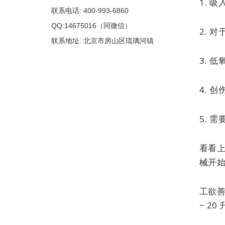
1. 
联系电话: 400-993-6860
QQ:14675016（同微信）
2. 
联系地址: 北京市房山区琉璃河镇
3. 
4. 
5. 
看看上
械开
工欲
~ 2