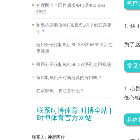
氧疗
神鹿医疗全国售后服务电话400-993-
6860
1. 
制氧机选购攻略| 3L机/5L机？到底选哪
个？
为了
医用分子筛制氧机SL-3A330/530系列使
用视频
医用分子筛制氧机SL-3W系列使用视频
常见
家用制氧机应对新冠真的有用吗？
1. 
在家吸氧，要注意什么？
低心输
联系时博体育-时博全站 |
时博体育官方网站
具体
联系人: 神鹿医疗