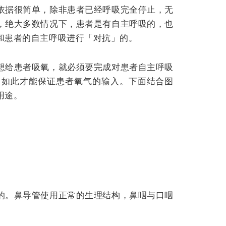
依据很简单，除非患者已经呼吸完全停止，无
，绝大多数情况下，患者是有自主呼吸的，也
和患者的自主呼吸进行「对抗」的。
想给患者吸氧，就必须要完成对患者自主呼吸
。如此才能保证患者氧气的输入。下面结合图
用途。
的。
鼻导管使用正常的生理结构，鼻咽与口咽