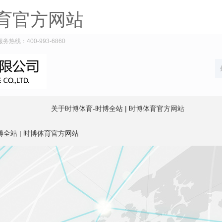
体育官方网站
线：400-993-6860
关于时博体育-时博全站 | 时博体育官方网站
博全站 | 时博体育官方网站