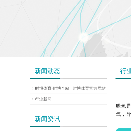
新闻动态
行
时博体育-时博全站 | 时博体育官方网站
行业新闻
吸氧
氧，
新闻资讯