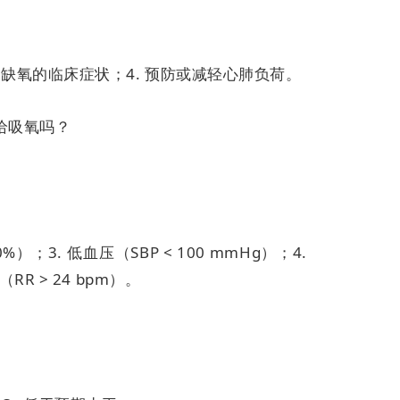
慢性缺氧的临床症状；
4. 预防或减轻心肺负荷。
给吸氧吗？
90%）；
3. 低血压（SBP < 100 mmHg）；
4.
（RR > 24 bpm）。