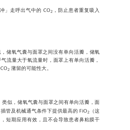
冲」走呼出气中的 CO
，防止患者重复吸入
2
似，储氧气囊与面罩之间没有单向活瓣，储氧
呼气流量大于氧流量时，面罩上有单向活瓣，
CO
潴留的可能性大。
2
）类似，
储氧气囊与面罩之间有单向活瓣，面
插管及机械通气条件下提供最高的 FiO
（这
2
），短期应用有效，且不会导致患者鼻粘膜干