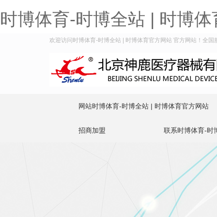
时博体育-时博全站 | 时博
欢迎访问时博体育-时博全站 | 时博体育官方网站 官方网站！全国服务热
网站时博体育-时博全站 | 时博体育官方网站
招商加盟
联系时博体育-时