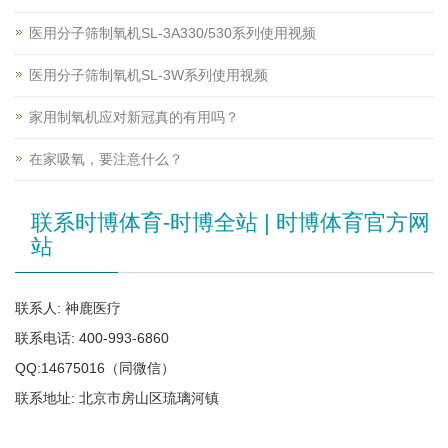
医用分子筛制氧机SL-3A330/530系列使用视频
医用分子筛制氧机SL-3W系列使用视频
家用制氧机应对新冠真的有用吗？
在家吸氧，要注意什么？
联系时博体育-时博全站 | 时博体育官方网
站
联系人: 神鹿医疗
联系电话: 400-993-6860
QQ:14675016（同微信）
联系地址: 北京市房山区琉璃河镇