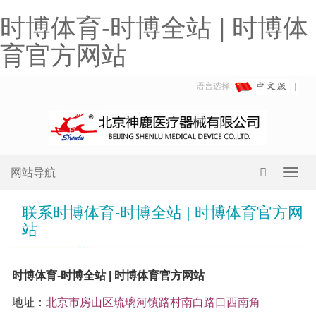
时博体育-时博全站 | 时博体
育官方网站
语言选择:
网站导航
Toggl
navig
联系时博体育-时博全站 | 时博体育官方网
站
时博体育-时博全站 | 时博体育官方网站
地址：
北京市房山区琉璃河镇路村南白路口西南角