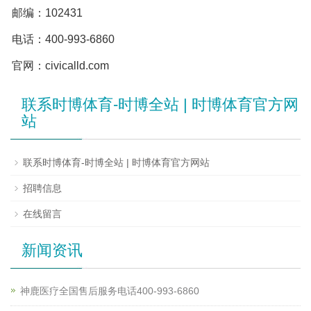
邮编：102431
电话：400-993-6860
官网：civicalld.com
联系时博体育-时博全站 | 时博体育官方网
站
联系时博体育-时博全站 | 时博体育官方网站
招聘信息
在线留言
新闻资讯
神鹿医疗全国售后服务电话400-993-6860