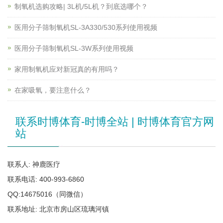
制氧机选购攻略| 3L机/5L机？到底选哪个？
医用分子筛制氧机SL-3A330/530系列使用视频
医用分子筛制氧机SL-3W系列使用视频
家用制氧机应对新冠真的有用吗？
在家吸氧，要注意什么？
联系时博体育-时博全站 | 时博体育官方网
站
联系人: 神鹿医疗
联系电话: 400-993-6860
QQ:14675016（同微信）
联系地址: 北京市房山区琉璃河镇