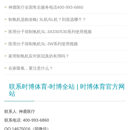
神鹿医疗全国售后服务电话400-993-6860
制氧机选购攻略| 3L机/5L机？到底选哪个？
医用分子筛制氧机SL-3A330/530系列使用视频
医用分子筛制氧机SL-3W系列使用视频
家用制氧机应对新冠真的有用吗？
在家吸氧，要注意什么？
联系时博体育-时博全站 | 时博体育官方网
站
联系人: 神鹿医疗
联系电话: 400-993-6860
QQ:14675016（同微信）