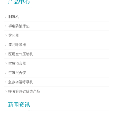
产品中心
制氧机
褥疮防治床垫
雾化器
简易呼吸器
医用空气压缩机
空氧混合器
空氧混合仪
急救转运呼吸机
呼吸管路硅胶类产品
新闻资讯