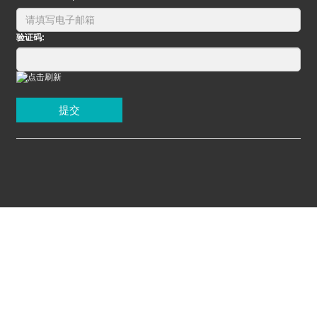
验证码:
提交