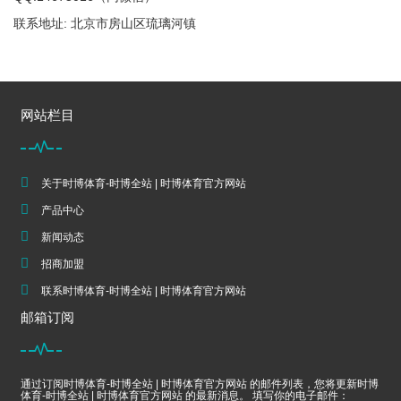
联系地址: 北京市房山区琉璃河镇
网站栏目
关于时博体育-时博全站 | 时博体育官方网站
产品中心
新闻动态
招商加盟
联系时博体育-时博全站 | 时博体育官方网站
邮箱订阅
通过订阅时博体育-时博全站 | 时博体育官方网站 的邮件列表，您将更新时博
体育-时博全站 | 时博体育官方网站 的最新消息。 填写你的电子邮件：