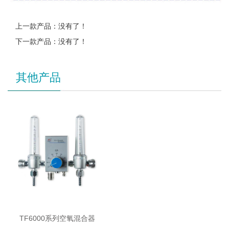
上一款产品：没有了！
下一款产品：没有了！
其他产品
TF6000系列空氧混合器