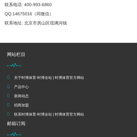
联系电话: 400-993-6860
QQ:14675016（同微信）
联系地址: 北京市房山区琉璃河镇
网站栏目
关于时博体育-时博全站 | 时博体育官方网站
产品中心
新闻动态
招商加盟
联系时博体育-时博全站 | 时博体育官方网站
邮箱订阅