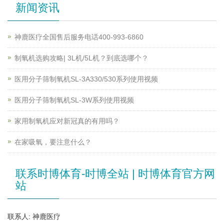
新闻资讯
神鹿医疗全国售后服务电话400-993-6860
制氧机选购攻略| 3L机/5L机？到底选哪个？
医用分子筛制氧机SL-3A330/530系列使用视频
医用分子筛制氧机SL-3W系列使用视频
家用制氧机应对新冠真的有用吗？
在家吸氧，要注意什么？
联系时博体育-时博全站 | 时博体育官方网
站
联系人: 神鹿医疗