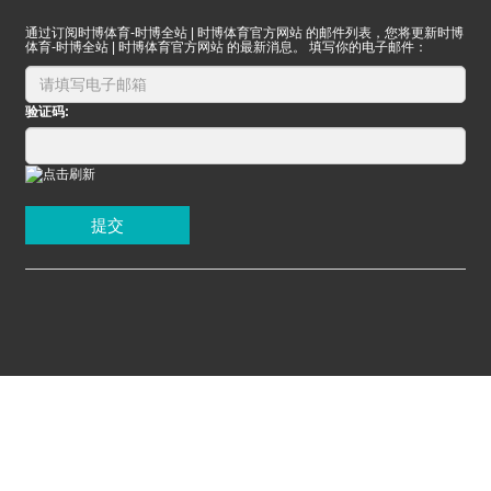
通过订阅时博体育-时博全站 | 时博体育官方网站 的邮件列表，您将更新时博
体育-时博全站 | 时博体育官方网站 的最新消息。 填写你的电子邮件：
验证码:
提交